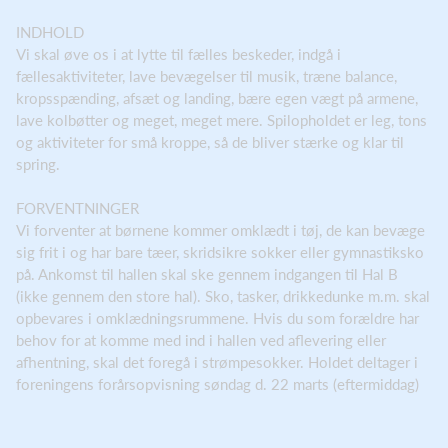
INDHOLD
Vi skal øve os i at lytte til fælles beskeder, indgå i
fællesaktiviteter, lave bevægelser til musik, træne balance,
kropsspænding, afsæt og landing, bære egen vægt på armene,
lave kolbøtter og meget, meget mere. Spilopholdet er leg, tons
og aktiviteter for små kroppe, så de bliver stærke og klar til
spring.
FORVENTNINGER
Vi forventer at børnene kommer omklædt i tøj, de kan bevæge
sig frit i og har bare tæer, skridsikre sokker eller gymnastiksko
på. Ankomst til hallen skal ske gennem indgangen til Hal B
(ikke gennem den store hal). Sko, tasker, drikkedunke m.m. skal
opbevares i omklædningsrummene. Hvis du som forældre har
behov for at komme med ind i hallen ved aflevering eller
afhentning, skal det foregå i strømpesokker. Holdet deltager i
foreningens forårsopvisning søndag d. 22 marts (eftermiddag)