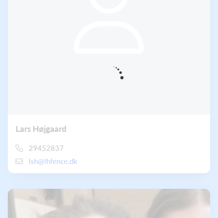
Lars Højgaard
29452837
lsh@lhfence.dk